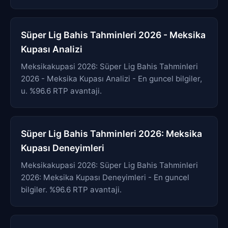
Süper Lig Bahis Tahminleri 2026 - Meksika
Kupası Analizi
Meksikakupasi 2026: Süper Lig Bahis Tahminleri
2026 - Meksika Kupası Analizi - En guncel bilgiler,
u. %96.6 RTP avantaji.
Süper Lig Bahis Tahminleri 2026: Meksika
Kupası Deneyimleri
Meksikakupasi 2026: Süper Lig Bahis Tahminleri
2026: Meksika Kupası Deneyimleri - En guncel
bilgiler. %96.6 RTP avantaji.