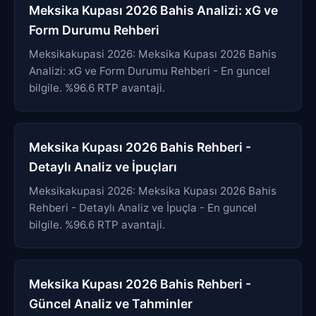
Meksika Kupası 2026 Bahis Analizi: xG ve
Form Durumu Rehberi
Meksikakupasi 2026: Meksika Kupası 2026 Bahis
Analizi: xG ve Form Durumu Rehberi - En guncel
bilgile. %96.6 RTP avantaji.
Meksika Kupası 2026 Bahis Rehberi -
Detaylı Analiz ve İpuçları
Meksikakupasi 2026: Meksika Kupası 2026 Bahis
Rehberi - Detaylı Analiz ve İpuçla - En guncel
bilgile. %96.6 RTP avantaji.
Meksika Kupası 2026 Bahis Rehberi -
Güncel Analiz ve Tahminler