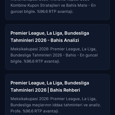
Kombine Kupon Stratejileri ve Bahis Mate - En
guncel bilgile. %96.6 RTP avantaji.
Premier League, La Liga, Bundesliga
Tahminleri 2026 - Bahis Analizi
Meksikakupasi 2026: Premier League, La Liga,
Bundesliga Tahminleri 2026 - Bahis - En guncel
bilgile. %96.6 RTP avantaji.
Premier League, La Liga, Bundesliga
Tahminleri 2026 | Bahis Rehberi
Meksikakupasi 2026: Premier League, La Liga,
Bundesliga maçlarının iddaa tahminleri ve analiz.
Profe. %96.6 RTP avantaji.