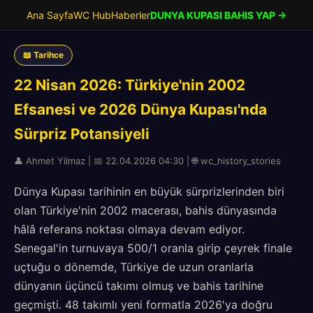
Ana Sayfa
WC Hub
Haberler
DUNYA KUPASI BAHIS YAP →
📖 Tarihce
22 Nisan 2026: Türkiye'nin 2002
Efsanesi ve 2026 Dünya Kupası'nda
Sürpriz Potansiyeli
👤 Ahmet Yilmaz | 📅 22.04.2026 04:30 | 🌐 wc_history_stories
Dünya Kupası tarihinin en büyük sürprizlerinden biri
olan Türkiye'nin 2002 macerası, bahis dünyasında
hâlâ referans noktası olmaya devam ediyor.
Senegal'in turnuvaya 500/1 oranla girip çeyrek finale
uçtuğu o dönemde, Türkiye de uzun oranlarla
dünyanın üçüncü takımı olmuş ve bahis tarihine
geçmişti. 48 takımlı yeni formatla 2026'ya doğru