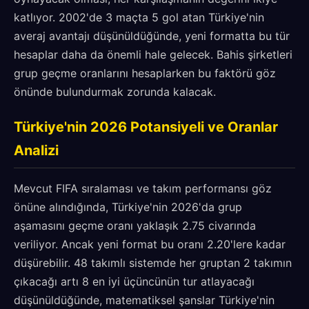
katlıyor. 2002'de 3 maçta 5 gol atan Türkiye'nin
averaj avantajı düşünüldüğünde, yeni formatta bu tür
hesaplar daha da önemli hale gelecek. Bahis şirketleri
grup geçme oranlarını hesaplarken bu faktörü göz
önünde bulundurmak zorunda kalacak.
Türkiye'nin 2026 Potansiyeli ve Oranlar
Analizi
Mevcut FIFA sıralaması ve takım performansı göz
önüne alındığında, Türkiye'nin 2026'da grup
aşamasını geçme oranı yaklaşık 2.75 civarında
veriliyor. Ancak yeni format bu oranı 2.20'lere kadar
düşürebilir. 48 takımlı sistemde her gruptan 2 takımın
çıkacağı artı 8 en iyi üçüncünün tur atlayacağı
düşünüldüğünde, matematiksel şanslar Türkiye'nin