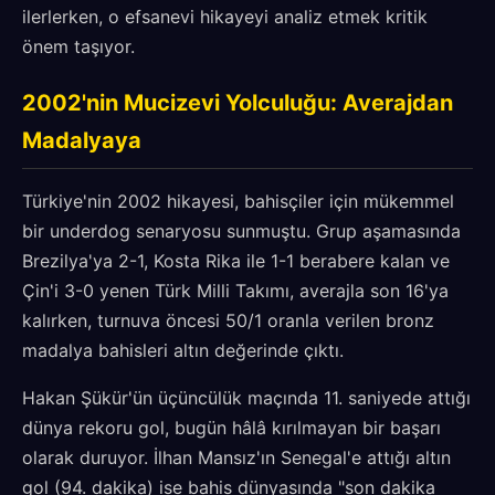
ilerlerken, o efsanevi hikayeyi analiz etmek kritik
önem taşıyor.
2002'nin Mucizevi Yolculuğu: Averajdan
Madalyaya
Türkiye'nin 2002 hikayesi, bahisçiler için mükemmel
bir underdog senaryosu sunmuştu. Grup aşamasında
Brezilya'ya 2-1, Kosta Rika ile 1-1 berabere kalan ve
Çin'i 3-0 yenen Türk Milli Takımı, averajla son 16'ya
kalırken, turnuva öncesi 50/1 oranla verilen bronz
madalya bahisleri altın değerinde çıktı.
Hakan Şükür'ün üçüncülük maçında 11. saniyede attığı
dünya rekoru gol, bugün hâlâ kırılmayan bir başarı
olarak duruyor. İlhan Mansız'ın Senegal'e attığı altın
gol (94. dakika) ise bahis dünyasında "son dakika