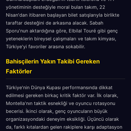
yönetiminin desteğiyle moral bulan takım, 22
Nisan'dan itibaren başlayan bilet satışlarıyla birlikte
taraftar desteğini de arkasına alacak. Sabah
Sporu'nun aktardığına göre, Elbilal Touré gibi genç
yeteneklerin bireysel çalışmaları ve takım kimyası,
Türkiye'yi favoriler arasına sokabilir.
Bahisçilerin Yakın Takibi Gereken
Faktörler
Türkiye'nin Dünya Kupası performansında dikkat
edilmesi gereken birkaç kritik faktör var. İlk olarak,
Montella'nın taktik esnekliği ve oyuncu rotasyonu
becerisi. İkinci olarak, genç oyuncuların büyük
organizasyondaki deneyim eksikliği. Üçüncü olarak
da, farklı kıtalardan gelen rakiplere karşı adaptasyon