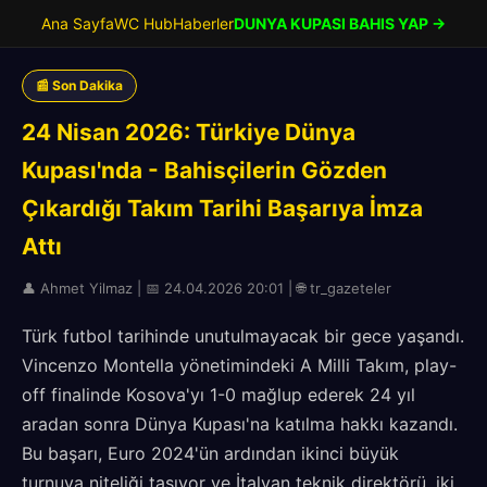
Ana Sayfa
WC Hub
Haberler
DUNYA KUPASI BAHIS YAP →
📰 Son Dakika
24 Nisan 2026: Türkiye Dünya
Kupası'nda - Bahisçilerin Gözden
Çıkardığı Takım Tarihi Başarıya İmza
Attı
👤 Ahmet Yilmaz | 📅 24.04.2026 20:01 | 🌐 tr_gazeteler
Türk futbol tarihinde unutulmayacak bir gece yaşandı.
Vincenzo Montella yönetimindeki A Milli Takım, play-
off finalinde Kosova'yı 1-0 mağlup ederek 24 yıl
aradan sonra Dünya Kupası'na katılma hakkı kazandı.
Bu başarı, Euro 2024'ün ardından ikinci büyük
turnuva niteliği taşıyor ve İtalyan teknik direktörü, iki