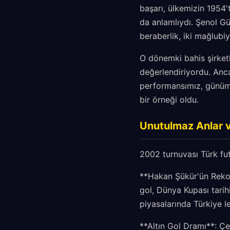
başarı, ülkemizin 1954'
da anlamlıydı. Şenol Gü
beraberlik, iki mağlubiy
O dönemki bahis şirketl
değerlendiriyordu. Anca
performansımız, günümü
bir örneği oldu.
Unutulmaz Anlar v
2002 turnuvası Türk fu
**Hakan Şükür'ün Rekor
gol, Dünya Kupası tarihi
piyasalarında Türkiye 
**Altın Gol Dramı**: Çey