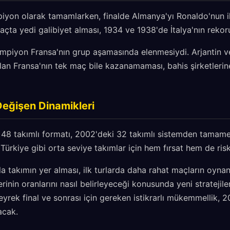
piyon olarak tamamlarken, finalde Almanya'yı Ronaldo'nun 
maçta yedi galibiyet alması, 1934 ve 1938'de İtalya'nın rekor
mpiyon Fransa'nın grup aşamasında elenmesiydi. Arjantin ve 
alan Fransa'nın tek maç bile kazanamaması, bahis şirketlerin
eğişen Dinamikleri
48 takımlı formatı, 2002'deki 32 takımlı sistemden tamamen
Türkiye gibi orta seviye takımlar için hem fırsat hem de risk
a takımın yer alması, ilk turlarda daha rahat maçların oyna
rinin oranlarını nasıl belirleyeceği konusunda yeni stratejiler
yrek final ve sonrası için gereken istikrarlı mükemmellik, 20
acak.