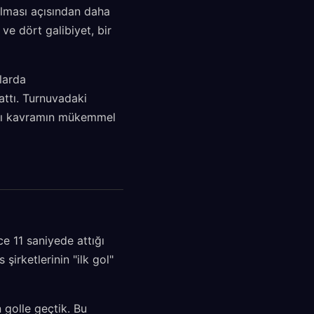
olması açısından daha
ve dört galibiyet, bir
larda
attı. Turnuvadaki
ları kavramın mükemmel
 11 saniyede attığı
şirketlerinin "ilk gol"
n golle geçtik. Bu