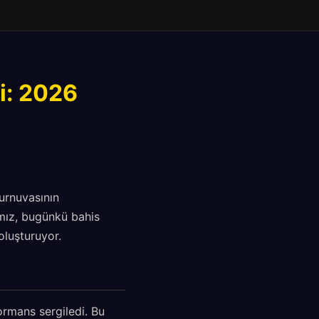
i: 2026
urnuvasının
mız, bugünkü bahis
oluşturuyor.
ormans sergiledi. Bu