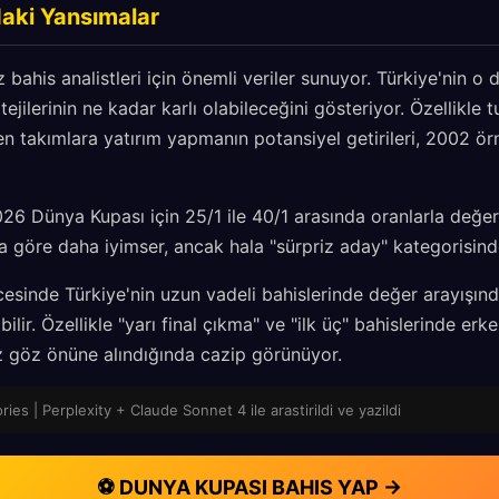
daki Yansımalar
bahis analistleri için önemli veriler sunuyor. Türkiye'nin o
tejilerinin ne kadar karlı olabileceğini gösteriyor. Özellikle
en takımlara yatırım yapmanın potansiyel getirileri, 2002 örn
 Dünya Kupası için 25/1 ile 40/1 arasında oranlarla değerle
a göre daha iyimser, ancak hala "sürpriz aday" kategorisinde
sinde Türkiye'nin uzun vadeli bahislerinde değer arayışınd
lir. Özellikle "yarı final çıkma" ve "ilk üç" bahislerinde er
z göz önüne alındığında cazip görünüyor.
ies | Perplexity + Claude Sonnet 4 ile arastirildi ve yazildi
⚽ DUNYA KUPASI BAHIS YAP →