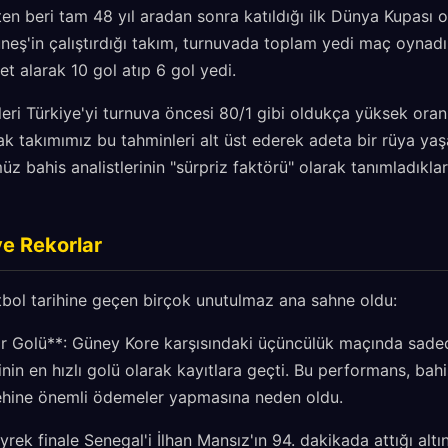
ten beri tam 48 yıl aradan sonra katıldığı ilk Dünya Kupası 
neş'in çalıştırdığı takım, turnuvada toplam yedi maç oynadı 
et alarak 10 gol atıp 6 gol yedi.
eri Türkiye'yi turnuva öncesi 80/1 gibi oldukça yüksek oran
k takımımız bu tahminleri alt üst ederek adeta bir rüya yaş
z bahis analistlerinin "sürpriz faktörü" olarak tanımladık
e Rekorlar
tbol tarihine geçen birçok unutulmaz ana sahne oldu:
 Golü**: Güney Kore karşısındaki üçüncülük maçında sadece
nin en hızlı golü olarak kayıtlara geçti. Bu performans, bahis 
lehine önemli ödemeler yapmasına neden oldu.
rek finale Senegal'i İlhan Mansız'ın 94. dakikada attığı altı