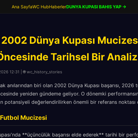
Ana Sayfa
WC Hub
Haberler
DUNYA KUPASI BAHIS YAP →
n 2002 Dünya Kupası Mucizes
ncesinde Tarihsel Bir Analiz
026 12:31 | 🌐 wc_history_stories
ak anılarından biri olan 2002 Dünya Kupası başarısı, 2026 t
öncesinde yeniden gündeme geliyor. O dönemki performansı
n potansiyeli değerlendirilirken önemli bir referans noktası 
Futbol Mucizesi
ası'nda **üçüncülük başarısı elde ederek** tarihi bir perf