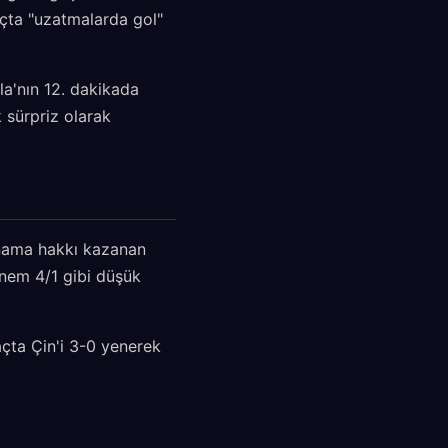
açta "uzatmalarda gol"
a'nın 12. dakikada
k sürpriz olarak
oynama hakkı kazanan
önem 4/1 gibi düşük
açta Çin'i 3-0 yenerek