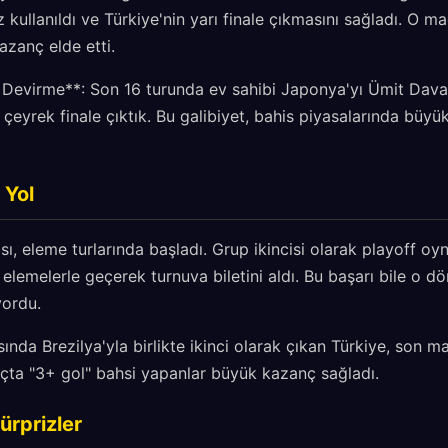
kullanıldı ve Türkiye'nin yarı finale çıkmasını sağladı. O m
azanç elde etti.
 Devirme**: Son 16 turunda ev sahibi Japonya'yı Ümit Daval
 çeyrek finale çıktık. Bu galibiyet, bahis piyasalarında büyü
 Yol
sı, eleme turlarında başladı. Grup ikincisi olarak playoff 
 elemelerle geçerek turnuva biletini aldı. Bu başarı bile o d
yordu.
da Brezilya'yla birlikte ikinci olarak çıkan Türkiye, son m
maçta "3+ gol" bahsi yapanlar büyük kazanç sağladı.
ürprizler