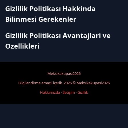
Gizlilik Politikası Hakkinda
Bilinmesi Gerekenler
Gizlilik Politikası Avantajlari ve
Ozellikleri
Meksikakupasi2026
Bilgilendirme amaçlı içerik. 2026 © Meksikakupasi2026
Hakkımızda
·
İletişim
·
Gizlilik