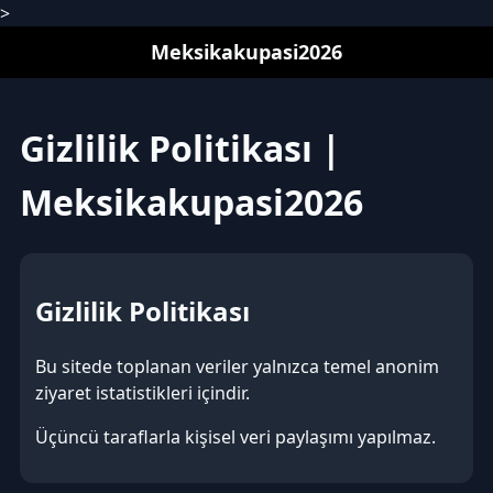
>
Meksikakupasi2026
Gizlilik Politikası |
Meksikakupasi2026
Gizlilik Politikası
Bu sitede toplanan veriler yalnızca temel anonim
ziyaret istatistikleri içindir.
Üçüncü taraflarla kişisel veri paylaşımı yapılmaz.