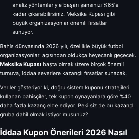
analiz yöntemleriyle başarı şansınızı %65'e
kadar çıkarabilirsiniz. Meksika Kupası gibi
büyük organizasyonlar önemli fırsatlar
sunuyor.
Bahis dünyasında 2026 yılı, özellikle büyük futbol
organizasyonları açısından oldukça heyecanlı geçecek.
Meksika Kupası
başta olmak üzere birçok önemli
turnuva, iddaa severlere kazançlı fırsatlar sunacak.
Veriler gösteriyor ki, doğru sistem kuponu stratejileri
kullanan bahisçiler, tek kupon oynayanlara göre %40
daha fazla kazanç elde ediyor. Peki siz de bu kazançlı
gruba dahil olmak istiyor musunuz?
İddaa Kupon Önerileri 2026 Nasıl