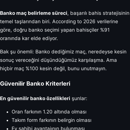
Banko maç belirleme süreci
, başarılı bahis stratejisinin
temel taşlarından biri. According to 2026 verilerine
göre, doğru banko seçimi yapan bahisçiler %91
oranında kar elde ediyor.
Bak şu önemli: Banko dediğimiz maç, neredeyse kesin
sonuç vereceğini düşündüğümüz karşılaşma. Ama
hiçbir maç %100 kesin değil, bunu unutmayın.
Güvenilir Banko Kriterleri
En güvenilir banko özellikleri
şunlar:
Oran farkının 1.20 altında olması
Takım form farkının belirgin olması
Ev sahibi avantajının bulunması