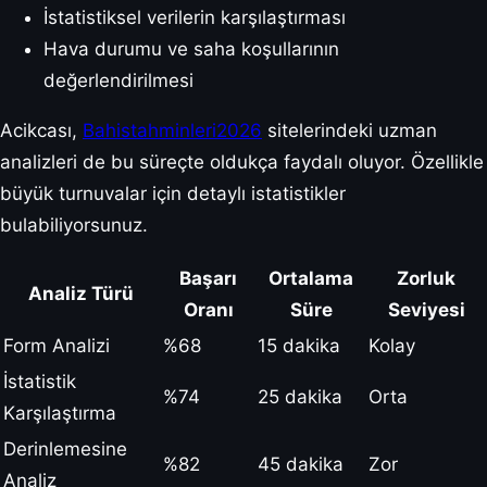
İstatistiksel verilerin karşılaştırması
Hava durumu ve saha koşullarının
değerlendirilmesi
Acikcası,
Bahistahminleri2026
sitelerindeki uzman
analizleri de bu süreçte oldukça faydalı oluyor. Özellikle
büyük turnuvalar için detaylı istatistikler
bulabiliyorsunuz.
Başarı
Ortalama
Zorluk
Analiz Türü
Oranı
Süre
Seviyesi
Form Analizi
%68
15 dakika
Kolay
İstatistik
%74
25 dakika
Orta
Karşılaştırma
Derinlemesine
%82
45 dakika
Zor
Analiz