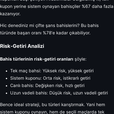
kupon yerine sistem oynayan bahisçiler %67 daha fazla
kazanıyor.
Hic denediniz mi çifte şans bahislerini? Bu bahis
türünde başarı oranı %78'e kadar çıkabiliyor.
Risk-Getiri Analizi
Bahis türlerinin risk-getiri oranları
şöyle:
Tek maç bahsi: Yüksek risk, yüksek getiri
Sistem kuponu: Orta risk, istikrarlı getiri
Canlı bahis: Değişken risk, hızlı getiri
Uzun vadeli bahis: Düşük risk, uzun vadeli getiri
Bence ideal strateji, bu türleri karıştırmak. Yani hem
sistem kuponu oynayın, hem de seçili maçlarda tek