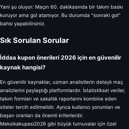
Yani şu oluyor: Maçın 60. dakikasında bir takım baskı
kuruyor ama gol atamıyor. Bu durumda "sonraki gol"
bahsi yapabilirsiniz.
Sık Sorulan Sorular
İddaa kupon önerileri 2026 için en güvenilir
kaynak hangisi?
En güvenilir kaynaklar, uzman analistlerin detaylı maç
analizlerini paylaştığı platformlardır. İstatistiksel veriler,
takım formları ve sakatlık raporlarını kombine eden
siteler tercih edilmelidir. Ayrıca kullanıcı yorumları ve
başarı oranları da önemli kriterlerdir.
Meksikakupasi2026 gibi büyük turnuvalar için özel