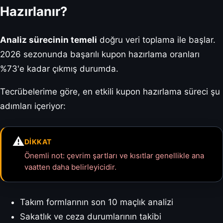
Hazırlanır?
Analiz sürecinin temeli
doğru veri toplama ile başlar.
2026 sezonunda başarılı kupon hazırlama oranları
%73'e kadar çıkmış durumda.
Tecrübelerime göre, en etkili kupon hazırlama süreci şu
adımları içeriyor:
⚠️
DIKKAT
Önemli not: çevrim şartları ve kısıtlar genellikle ana
vaatten daha belirleyicidir.
Takım formlarının son 10 maçlık analizi
Sakatlık ve ceza durumlarının takibi