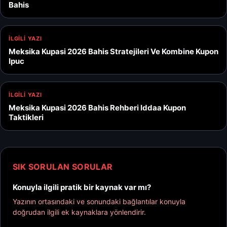
Bahis
İLGILI YAZI
Meksika Kupasi 2026 Bahis Stratejileri Ve Kombine Kupon
Ipuc
İLGILI YAZI
Meksika Kupasi 2026 Bahis Rehberi Iddaa Kupon
Taktikleri
SIK SORULAN SORULAR
Konuyla ilgili pratik bir kaynak var mı?
Yazının ortasındaki ve sonundaki bağlantılar konuyla
doğrudan ilgili ek kaynaklara yönlendirir.