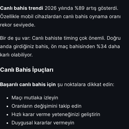
Canlı bahis trendi
2026 yılında %89 artış gösterdi.
Özellikle mobil cihazlardan canlı bahis oynama oranı
rekor seviyede.
Bir de şu var: Canlı bahiste timing çok önemli. Doğru
anda girdiğiniz bahis, ön maç bahisinden %34 daha
karlı olabiliyor.
Canlı Bahis İpuçları
Başarılı canlı bahis için
şu noktalara dikkat edin:
Maçı mutlaka izleyin
Oranların değişimini takip edin
Hızlı karar verme yeteneğinizi geliştirin
Duygusal kararlar vermeyin