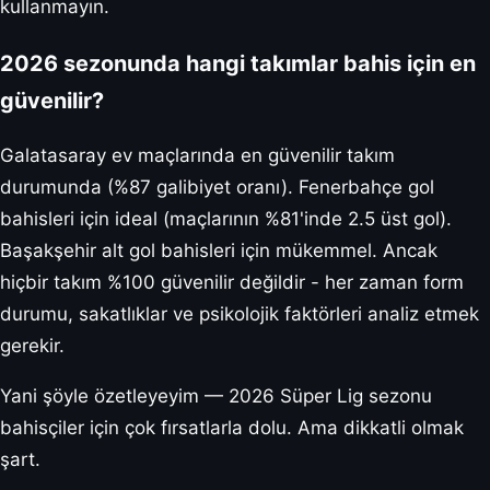
kullanmayın.
2026 sezonunda hangi takımlar bahis için en
güvenilir?
Galatasaray ev maçlarında en güvenilir takım
durumunda (%87 galibiyet oranı). Fenerbahçe gol
bahisleri için ideal (maçlarının %81'inde 2.5 üst gol).
Başakşehir alt gol bahisleri için mükemmel. Ancak
hiçbir takım %100 güvenilir değildir - her zaman form
durumu, sakatlıklar ve psikolojik faktörleri analiz etmek
gerekir.
Yani şöyle özetleyeyim — 2026 Süper Lig sezonu
bahisçiler için çok fırsatlarla dolu. Ama dikkatli olmak
şart.