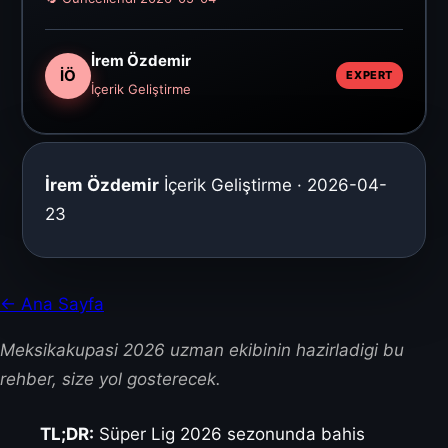
İrem Özdemir
İÖ
EXPERT
İçerik Geliştirme
İrem Özdemir
İçerik Geliştirme · 2026-04-
23
← Ana Sayfa
Meksikakupasi 2026 uzman ekibinin hazirladigi bu
rehber, size yol gosterecek.
TL;DR:
Süper Lig 2026 sezonunda bahis