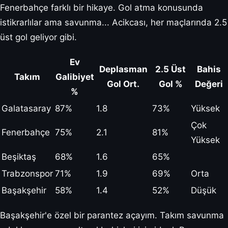
Fenerbahçe farklı bir hikaye. Gol atma konusunda
istikrarlılar ama savunma... Acikcası, her maçlarında 2.5
üst gol geliyor gibi.
Ev
Deplasman
2.5 Üst
Bahis
Takım
Galibiyet
Gol Ort.
Gol %
Değeri
%
Galatasaray
87%
1.8
73%
Yüksek
Çok
Fenerbahçe
75%
2.1
81%
Yüksek
Beşiktaş
68%
1.6
65%
Trabzonspor
71%
1.9
69%
Orta
Başakşehir
58%
1.4
52%
Düşük
Başakşehir'e özel bir parantez açayım. Takım savunma