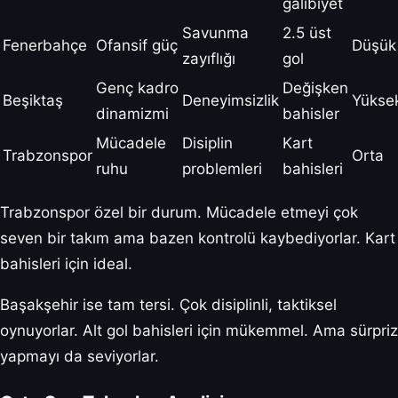
galibiyet
Savunma
2.5 üst
Fenerbahçe
Ofansif güç
Düşük
zayıflığı
gol
Genç kadro
Değişken
Beşiktaş
Deneyimsizlik
Yükse
dinamizmi
bahisler
Mücadele
Disiplin
Kart
Trabzonspor
Orta
ruhu
problemleri
bahisleri
Trabzonspor özel bir durum. Mücadele etmeyi çok
seven bir takım ama bazen kontrolü kaybediyorlar. Kart
bahisleri için ideal.
Başakşehir ise tam tersi. Çok disiplinli, taktiksel
oynuyorlar. Alt gol bahisleri için mükemmel. Ama sürpriz
yapmayı da seviyorlar.