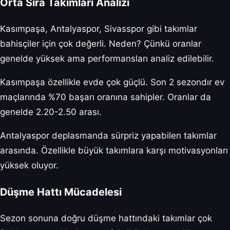
Orta Sıra Takımları Analizi
Kasımpaşa, Antalyaspor, Sivasspor gibi takımlar
bahisçiler için çok değerli. Neden? Çünkü oranlar
genelde yüksek ama performansları analiz edilebilir.
Kasımpaşa özellikle evde çok güçlü. Son 2 sezondır ev
maçlarında %70 başarı oranına sahipler. Oranlar da
genelde 2.20-2.50 arası.
Antalyaspor deplasmanda sürpriz yapabilen takımlar
arasında. Özellikle büyük takımlara karşı motivasyonları
yüksek oluyor.
Düşme Hattı Mücadelesi
Sezon sonuna doğru düşme hattındaki takımlar çok