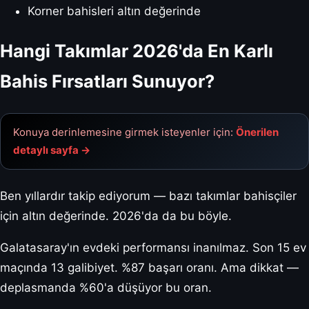
Korner bahisleri altın değerinde
Hangi Takımlar 2026'da En Karlı
Bahis Fırsatları Sunuyor?
Konuya derinlemesine girmek isteyenler için:
Önerilen
detaylı sayfa →
Ben yıllardır takip ediyorum — bazı takımlar bahisçiler
için altın değerinde. 2026'da da bu böyle.
Galatasaray'ın evdeki performansı inanılmaz. Son 15 ev
maçında 13 galibiyet. %87 başarı oranı. Ama dikkat —
deplasmanda %60'a düşüyor bu oran.