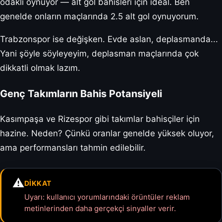
odaklı oynuyor — alt gol bahisleri için ideal. Ben
genelde onların maçlarında 2.5 alt gol oynuyorum.
Trabzonspor ise değişken. Evde aslan, deplasmanda...
Yani şöyle söyleyeyim, deplasman maçlarında çok
dikkatli olmak lazım.
Genç Takımların Bahis Potansiyeli
Kasımpaşa ve Rizespor gibi takımlar bahisçiler için
hazine. Neden? Çünkü oranlar genelde yüksek oluyor,
ama performansları tahmin edilebilir.
⚠️
DIKKAT
Uyarı: kullanıcı yorumlarındaki örüntüler reklam
metinlerinden daha gerçekçi sinyaller verir.