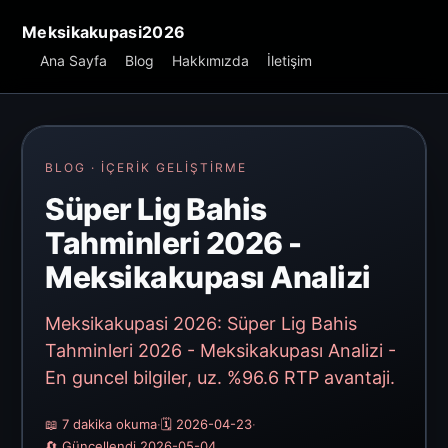
Meksikakupasi2026
Ana Sayfa
Blog
Hakkımızda
İletişim
BLOG · İÇERIK GELIŞTIRME
Süper Lig Bahis
Tahminleri 2026 -
Meksikakupası Analizi
Meksikakupasi 2026: Süper Lig Bahis
Tahminleri 2026 - Meksikakupası Analizi -
En guncel bilgiler, uz. %96.6 RTP avantaji.
📖 7 dakika okuma
·
🗓️ 2026-04-23
·
🔄 Güncellendi 2026-05-04